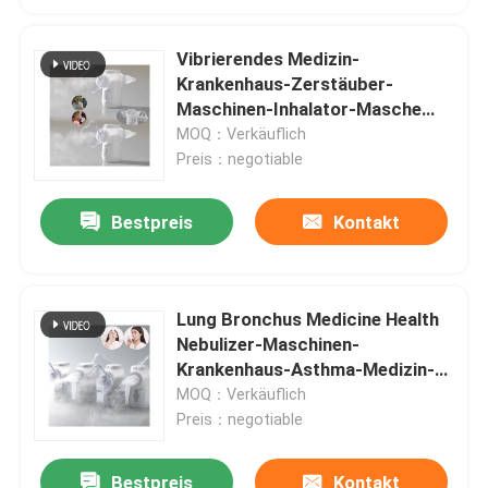
Vibrierendes Medizin-
Krankenhaus-Zerstäuber-
Maschinen-Inhalator-Masche
ABS-PC Mundstück
MOQ：Verkäuflich
Preis：negotiable
Bestpreis
Kontakt
Lung Bronchus Medicine Health
Nebulizer-Maschinen-
Krankenhaus-Asthma-Medizin-
Zerstäuber
MOQ：Verkäuflich
Preis：negotiable
Bestpreis
Kontakt