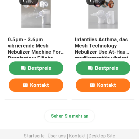
0.5μm - 3.6μm
Infantiles Asthma, das
vibrierende Mesh
Mesh Technology
Nebulizer Machine For
Nebulizer Use At-Haus
Respiratory Fläche
medikamentös vibriert
Bestpreis
Bestpreis
Kontakt
Kontakt
Sehen Sie mehr an
Startseite
Über uns
Kontakt
Desktop Site