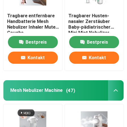
heimvernebler maschine
Tragbare entfernbare
Tragbarer Husten-
Handbatterie Mesh
nasaler Zerstäuber
Nebulizer Inhaler Mute
Baby-pädiatrischer
Asthma-Inhalator-Zerstäuber
Coughs
Mini Mist Nebulizer
Mute Inhalators
Bestpreis
Bestpreis
Pädiatrischer tragbarer Zerstäuber
Kontakt
Kontakt
Piezoelektrische keramische Diskette
Kinderzerstäuber-Maschine
Mesh Nebulizer Machine
(47)
Krankenhaus-Zerstäuber-Maschine