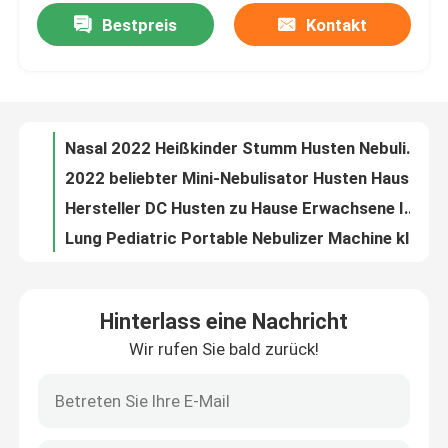
Bestpreis
Kontakt
Hustenmedikamenten-Atomisierer Funktion Elektrischer Vernebler Mobiler Stumm-Mini-Vernebler
Grippe Säuglinge Erwachsene Medizinische Haushalte Stumme Husten Kälte Schwingende heißeste Smart Portable Mesh Nebulizer
Fabrik-Ausflug
Husten asthmatische Bronchitis Erwachsene Kinder Vernebler Inhalator DC USB-Batterie Portable Mesh Nebulzer
Portabler Inhalator Hustenmedikamenten-Atomisierer Vernebler Ultraschallnetzvernebler
Qualitätskontrolle
Nasal 2022 Heißkinder Stumm Husten Nebulizer Maschine Erwachsene Kinder Mesh Membran Aspirator Kaltes tragbares Mesh Nebulizer
2022 beliebter Mini-Nebulisator Husten Haushalt Nebulisator Maschine Inhalator Tragbares Netz Nebulisator
Kontakt US
Hersteller DC Husten zu Hause Erwachsene Inhalator Kinder Vernebler Maschine Batterie Portable Mesh Vernebler
Lung Pediatric Portable Nebulizer Machine kleine 2-3.5μm mit Masken-Mundstück
Nachrichten
Tragbarer Husten-nasaler Zerstäuber Baby-pädiatrischer Mini Mist Nebulizer Mute Inhalators
Tragbarer Krankenhaus-Zerstäuber-Maschinen-Bronchus medizinisch für Kinderbaby-Kinder
Fälle
Hinterlass eine Nachricht
Gesundheitswesen-pädiatrischer tragbarer Zerstäuber 40dB 0.3mL/Min Drug Handheld Nebuliser
Wir rufen Sie bald zurück!
Mini-Hustenmedikamenten-Atomisierer, Kälte-Husten-Nebulisator, Abnehmbare Batterie, Kinder, Erwachsene, Haushalt, Tragbare Netznebulisator
Tragbarer Mesh Nebulizer
Aufladung Portable Home Polyurethan Membran Medizinisches Mesh Vibrierende Vernebler
Kinder Mute Nebulizer Erwachsene Vibrierende Säuglinge zu Hause Husten Erkältung Inhalator 2022 heißeste Portable Medical Mesh Nebulizer
Mesh Nebulizer Machine
Zerstäuber Mesh Portable Ultrasonic Nebulizer der Hustenmittel-dauerhafter medizinischen Ausrüstung