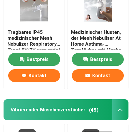
Tragbares IP45
Medizinischer Husten,
medizinischer Mesh
der Mesh Nebuliser At
Nebulizer Respiratory
Home Asthma-
Tract 5V/3V verwendet
Zerstäuber mit Maske
in den Krankenhäusern
vibriert
Bestpreis
Bestpreis
Kontakt
Kontakt
Vibrierender Maschenzerstäuber
(45)