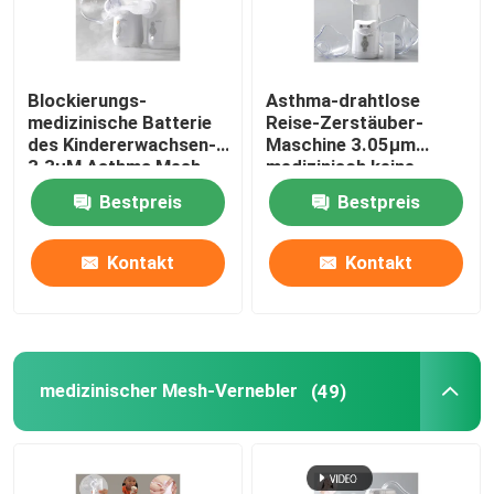
Blockierungs-
Asthma-drahtlose
medizinische Batterie
Reise-Zerstäuber-
des Kindererwachsen-
Maschine 3.05μm
3.3μM Asthma Mesh
medizinisch keine
Nebulizer Anti Broken
Blockierung für Kinder
Bestpreis
Bestpreis
No
Kontakt
Kontakt
medizinischer Mesh-Vernebler
(49)