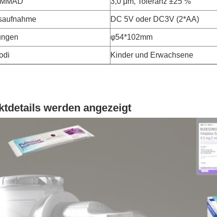
n MMAD
3,0 μm, Toleranz ±25 %
gsaufnahme
DC 5V oder DC3V (2*AA)
ungen
φ54*102mm
odi
Kinder und Erwachsene
tdetails werden angezeigt