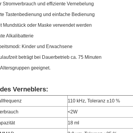
er Stromverbrauch und effiziente Vernebelung
ierte Tastenbedienung und einfache Bedienung
it Mundstück oder Maske verwendet werden
kte Alkalibatterie
Arbeitsmodi: Kinder und Erwachsene
ulaufzeit beträgt bei Dauerbetrieb ca. 75 Minuten
e Altersgruppen geeignet.
des Verneblers:
allfrequenz
110 kHz, Toleranz ±10 %
erbrauch
<2W
pazität
18 ml