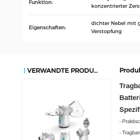
Funktion:
konzentrierter Zer
dichter Nebel mit g
Eigenschaften:
Verstopfung
Produ
VERWANDTE PRODUKTE
Tragba
Batter
Spezif
- Praktis
- Tragba