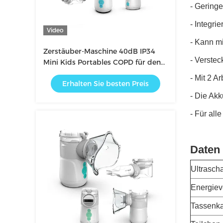
- Gering
- Integr
Video
- Kann m
Zerstäuber-Maschine 40dB IP34
- Verstec
Mini Kids Portables COPD für den
Asthma-Husten kalt
- Mit 2 
Erhalten Sie besten Preis
- Die Akk
- Für all
Daten 
Ultrasch
Energiev
Tassenka