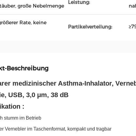
Leistung:
stäuber, große Nebelmenge
na
rößerer Rate, keine
≥7
Partikelverteilung:
kt-Beschreibung
rer medizinischer Asthma-Inhalator, Verneb
ie, USB, 3,0 μm, 38 dB
ikation :
ch stumm im Betrieb
rer Vernebler im Taschenformat, kompakt und tragbar