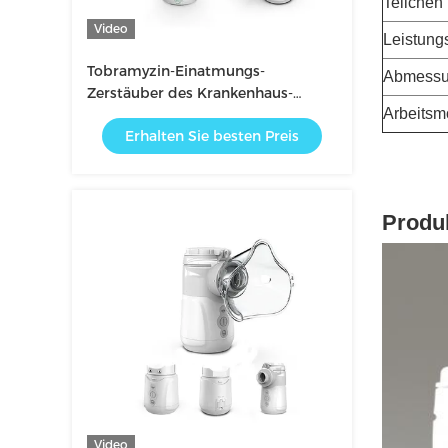
Teilche
Video
Leistun
Tobramyzin-Einatmungs-
Abmess
Zerstäuber des Krankenhaus-
Arbeitsm
elektrischer Asthma-Inhalator-
Erhalten Sie besten Preis
Zerstäuber-3.25μm
Produk
Video