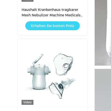
Haushalt Krankenhaus-tragbarer
Mesh Nebulizer Machine Medicals
2.1-3.5μm für Asthma
Erhalten Sie besten Preis
Video