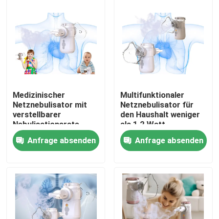
Fabrik-Ausflug
Qualitätskontrolle
Kontakt US
Medizinischer
Multifunktionaler
Netznebulisator mit
Netznebulisator für
verstellbarer
den Haushalt weniger
Nachrichten
Nebulisationsrate
als 1,2 Watt
Anfrage absenden
Anfrage absenden
Fälle
Tragbarer Mesh Nebulizer
Mesh Nebulizer Machine