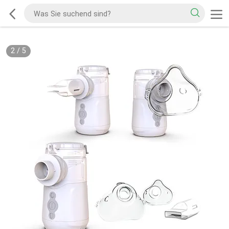
2
/
5