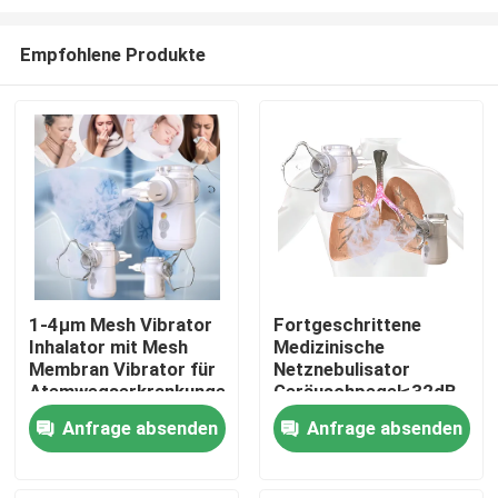
Empfohlene Produkte
1-4μm Mesh Vibrator
Fortgeschrittene
Inhalator mit Mesh
Medizinische
Haus
Membran Vibrator für
Netznebulisator
Atemwegserkrankungen
Geräuschpegel≤32dB
Feinpartikel Inhalator
Produkte
Anfrage absenden
Anfrage absenden
Keine Rückstände
Über uns