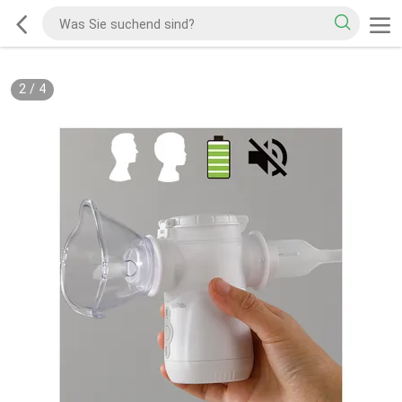
2
/
4