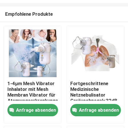
Empfohlene Produkte
1-4μm Mesh Vibrator
Fortgeschrittene
Inhalator mit Mesh
Medizinische
Haus
Membran Vibrator für
Netznebulisator
Atemwegserkrankungen
Geräuschpegel≤32dB
Feinpartikel Inhalator
Produkte
Anfrage absenden
Anfrage absenden
Keine Rückstände
Über uns