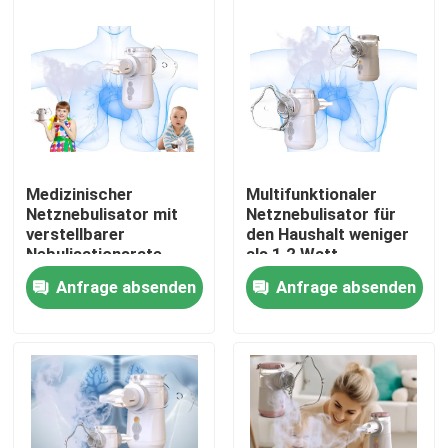
Fabrik-Ausflug
Qualitätskontrolle
Kontakt US
Medizinischer
Multifunktionaler
Netznebulisator mit
Netznebulisator für
verstellbarer
den Haushalt weniger
Nachrichten
Nebulisationsrate
als 1,2 Watt
Anfrage absenden
Anfrage absenden
Fälle
Tragbarer Mesh Nebulizer
Mesh Nebulizer Machine