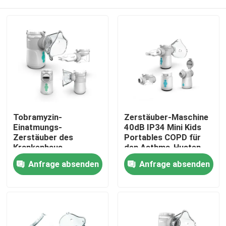
Tobramyzin-
Zerstäuber-Maschine
Einatmungs-
40dB IP34 Mini Kids
Zerstäuber des
Portables COPD für
Krankenhaus-
den Asthma-Husten
elektrischer Asthma-
kalt
Nach Hause
Anfrage absenden
Anfrage absenden
Inhalator-Zerstäuber-
3.25μm
Über uns
Kontakte