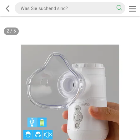
2
/
5