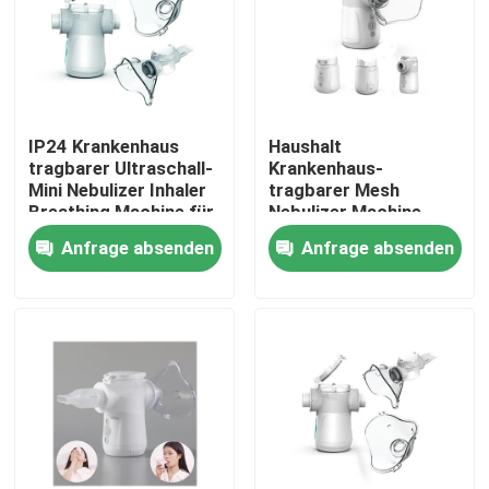
Produkte
Tragbarer Mesh Nebulizer
IP24 Krankenhaus
Haushalt
tragbarer Ultraschall-
Krankenhaus-
Mini Nebulizer Inhaler
tragbarer Mesh
Mesh Nebulizer Machine
Breathing Machine für
Nebulizer Machine
Asthma
Medicals 2.1-3.5μm
Anfrage absenden
Anfrage absenden
für Asthma
Asthma Mesh Nebulizer
medizinischer Mesh-Vernebler
Vibrierender Maschenzerstäuber
Tragbarer Inhalatorzerstäuber