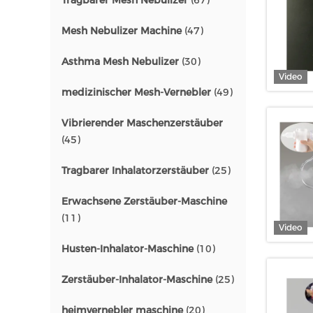
Tragbarer Mesh Nebulizer
(67)
Mesh Nebulizer Machine
(47)
Asthma Mesh Nebulizer
(30)
Video
medizinischer Mesh-Vernebler
(49)
Vibrierender Maschenzerstäuber
(45)
Tragbarer Inhalatorzerstäuber
(25)
Erwachsene Zerstäuber-Maschine
(11)
Video
Husten-Inhalator-Maschine
(10)
Zerstäuber-Inhalator-Maschine
(25)
heimvernebler maschine
(20)