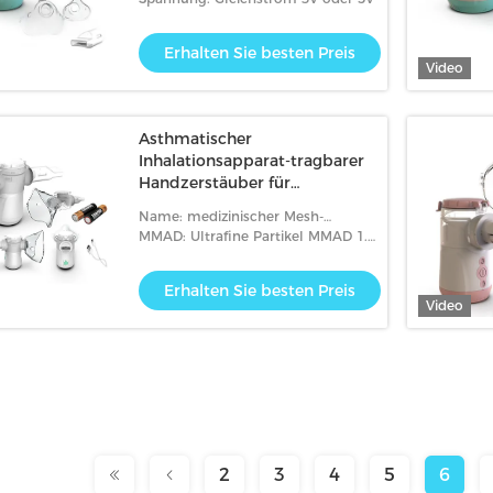
Erhalten Sie besten Preis
Video
Asthmatischer
Inhalationsapparat-tragbarer
Handzerstäuber für
Hauptgebrauch medizinisches
Name: medizinischer Mesh-
75% 2-3.3μm
Vernebler
MMAD: Ultrafine Partikel MMAD 1.8-
3.5um
Erhalten Sie besten Preis
Video
2
3
4
5
6