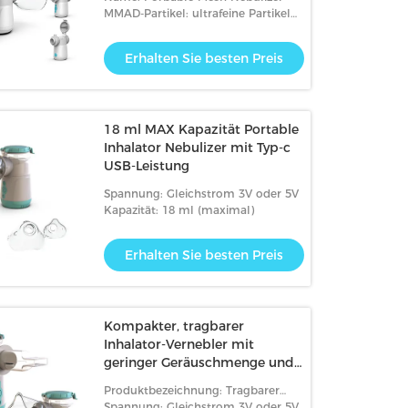
MMAD-Partikel: ultrafeine Partikel
1,6-3,6 um
Erhalten Sie besten Preis
18 ml MAX Kapazität Portable
Inhalator Nebulizer mit Typ-c
USB-Leistung
eo
Spannung: Gleichstrom 3V oder 5V
Kapazität: 18 ml (maximal)
zinischer Netznebulisator
Stumme vibrierende Mesh Nebu
per Quiet Zwei
Double Channel Ultrasonic
Erhalten Sie besten Preis
mversorgung
Zerstäuber-Maschine Homecar
Erhalten Sie besten Preis
Erhalten Sie besten Preis
Kompakter, tragbarer
Inhalator-Vernebler mit
geringer Geräuschmenge und
18 ml Kapazität
Produktbezeichnung: Tragbarer
Inhalatorzerstäuber
Spannung: Gleichstrom 3V oder 5V