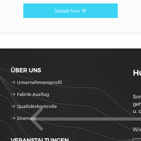
Submit Now
ÜBER UNS
Hu
Unternehmensprofil
Fabrik-Ausflug
So
gehabt. Er hat hoch
Qualitätskontrolle
u. 
Sitemap
Wir
VERANSTALTUNGEN