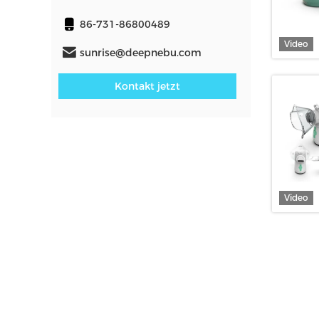
86-731-86800489
Video
sunrise@deepnebu.com
Kontakt jetzt
Video