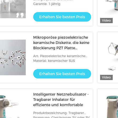
Garantie: 1-jährig
Erhalten Sie besten Preis
Video
Mikroporöse piezoelektrische
keramische Diskette, die keine
Blockierung PZT Platte
besonders anfertigte
Video
Vid
Art: Piezoelektrische keramische
Masche
Material: keramischer SUS
leichstrom-USB-
Leise USB- oder Batteriebetriebene
Medi
dizinische
Netznebulisator für Kinder oder
Whis
Erhalten Sie besten Preis
r mit verstellbarer
Erwachsene
Stro
Video
Sie besten Preis
Erhalten Sie besten Preis
it
Intelligenter Netznebulisator -
Tragbarer Inhalator für
effiziente und komfortable
Produktbezeichnung: Tragbarer
Inhalatorzerstäuber
Spannung: Gleichstrom 3V oder 5V