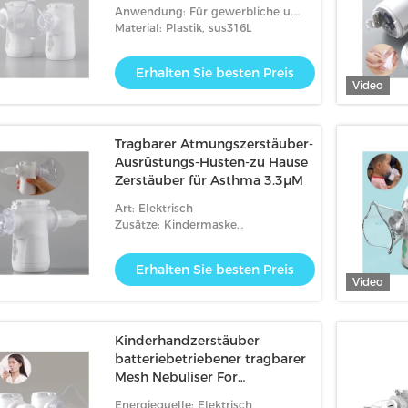
Anwendung: Für gewerbliche u.
Hauptnutzung
Material: Plastik, sus316L
Erhalten Sie besten Preis
Video
Tragbarer Atmungszerstäuber-
Ausrüstungs-Husten-zu Hause
Zerstäuber für Asthma 3.3μM
Art: Elektrisch
Zusätze: Kindermaske
Erwachsenenmaske Mundstück
Erhalten Sie besten Preis
Video
Kinderhandzerstäuber
batteriebetriebener tragbarer
Mesh Nebuliser For
Bronchiolitis
Energiequelle: Elektrisch