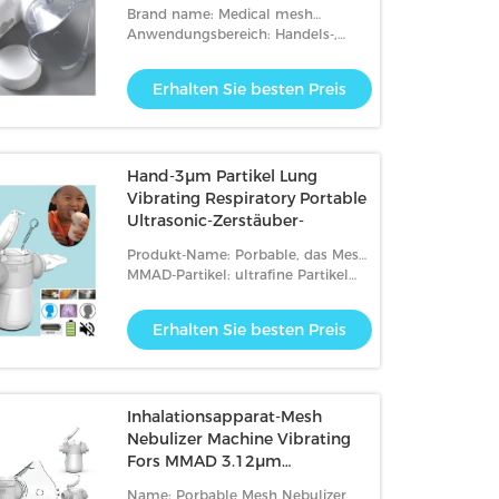
IPX4
Brand name: Medical mesh
nebulizer
Anwendungsbereich: Handels-,
Haupt-, subakute
Sorgfalteinstellungen
Erhalten Sie besten Preis
Hand-3μm Partikel Lung
Vibrating Respiratory Portable
Ultrasonic-Zerstäuber-
Produkt-Name: Porbable, das Mesh
Nebulizer vibriert
MMAD-Partikel: ultrafine Partikel
1.6-3.8um
Erhalten Sie besten Preis
Inhalationsapparat-Mesh
Nebulizer Machine Vibrating
Fors MMAD 3.12μm
asthmatische Bronchitis
Name: Porbable Mesh Nebulizer