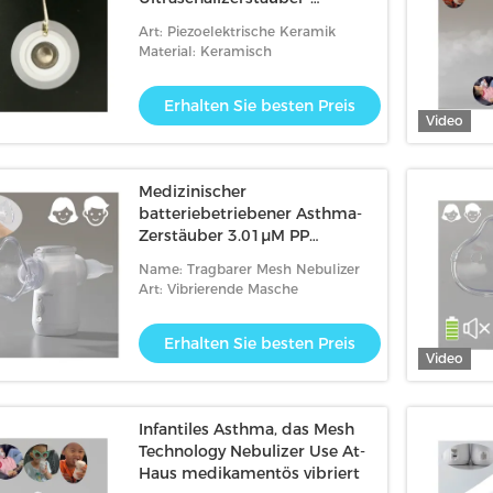
mikroporöse Platten-
Art: Piezoelektrische Keramik
Präzisionssteuerung
Material: Keramisch
Erhalten Sie besten Preis
Video
Medizinischer
batteriebetriebener Asthma-
Zerstäuber 3.01μM PP
Nebuliser For Bronchitis USBs
Name: Tragbarer Mesh Nebulizer
Art: Vibrierende Masche
Erhalten Sie besten Preis
Video
Infantiles Asthma, das Mesh
Technology Nebulizer Use At-
Haus medikamentös vibriert