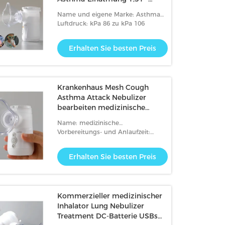
3.21μM
Name und eigene Marke: Asthma
meshe Zerstäuber deePNebu
Luftdruck: kPa 86 zu kPa 106
Erhalten Sie besten Preis
Krankenhaus Mesh Cough
Asthma Attack Nebulizer
bearbeiten medizinische
3.08μm für Kind maschinell
Name: medizinische
Maschenzerstäubermaschine
Vorbereitungs- und Anlaufzeit:
Verkäuflich
Erhalten Sie besten Preis
Kommerzieller medizinischer
Inhalator Lung Nebulizer
Treatment DC-Batterie USBs