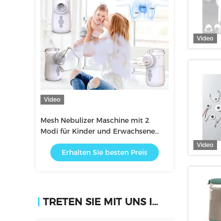
Video
Video
Video
Mesh Nebulizer Maschine mit 2
Batterie und G
asche des
Modi für Kinder und Erwachsene
betriebene me
unti-defekt
überlegener als Kompressor
Netznebulisato
Video
 Preis
Erhalten Sie besten Preis
Erhalten 
Geschwindigke
TRETEN SIE MIT UNS IN VERBINDUNG