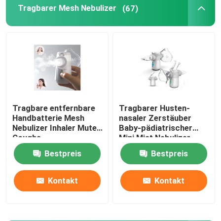
Tragbarer Mesh Nebulizer
(67)
Asthma Mesh Nebulizer
medizinischer Mesh-Vernebler
Vibrierender Maschenzerstäuber
Tragbare entfernbare
Tragbarer Husten-
Handbatterie Mesh
nasaler Zerstäuber
Tragbarer Inhalatorzerstäuber
Nebulizer Inhaler Mute
Baby-pädiatrischer
Coughs
Mini Mist Nebulizer
Mute Inhalators
Erwachsene Zerstäuber-Maschine
Bestpreis
Bestpreis
Kontakt
Kontakt
Husten-Inhalator-Maschine
Zerstäuber-Inhalator-Maschine