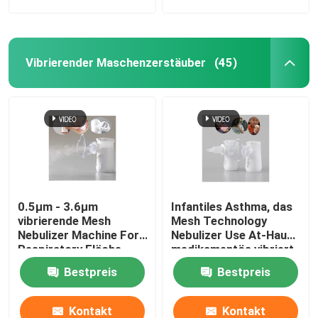
Vibrierender Maschenzerstäuber
(45)
0.5μm - 3.6μm
Infantiles Asthma, das
vibrierende Mesh
Mesh Technology
Nebulizer Machine For
Nebulizer Use At-Haus
Respiratory Fläche
medikamentös vibriert
Bestpreis
Bestpreis
Kontakt
Kontakt