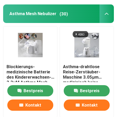
Asthma Mesh Nebulizer
(30)
Blockierungs-
Asthma-drahtlose
medizinische Batterie
Reise-Zerstäuber-
des Kindererwachsen-
Maschine 3.05μm
3.3μM Asthma Mesh
medizinisch keine
Nebulizer Anti Broken
Blockierung für Kinder
Bestpreis
Bestpreis
No
Kontakt
Kontakt