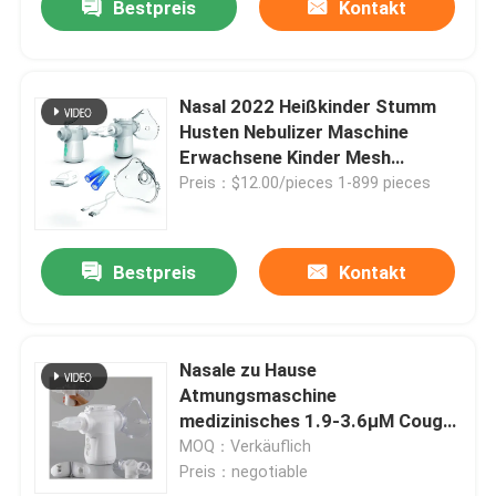
Bestpreis
Kontakt
Nasal 2022 Heißkinder Stumm
Husten Nebulizer Maschine
Erwachsene Kinder Mesh
Membran Aspirator Kaltes
Preis：$12.00/pieces 1-899 pieces
tragbares Mesh Nebulizer
Bestpreis
Kontakt
Nasale zu Hause
Atmungsmaschine
medizinisches 1.9-3.6μM Cough
Budesonide Nebulizer
MOQ：Verkäuflich
Preis：negotiable