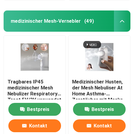
medizinischer Mesh-Vernebler
(49)
Tragbares IP45
Medizinischer Husten,
medizinischer Mesh
der Mesh Nebuliser At
Nebulizer Respiratory
Home Asthma-
Tract 5V/3V verwendet
Zerstäuber mit Maske
in den Krankenhäusern
vibriert
Bestpreis
Bestpreis
Kontakt
Kontakt