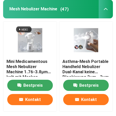
Mesh Nebulizer Machine
(47)
heimvernebler maschine
Asthma-Inhalator-Zerstäuber
Pädiatrischer tragbarer Zerstäuber
Mini Medicamentous
Asthma-Mesh Portable
Piezoelektrische keramische Diskette
Mesh Nebulizer
Handheld Nebulizer
Machine 1.76-3.8μm
Dual-Kanal keine
kalt mit Masken-
Blockierung 2μm - 3μm
Kinderzerstäuber-Maschine
Mundstück
Bestpreis
Bestpreis
Krankenhaus-Zerstäuber-Maschine
Kontakt
Kontakt