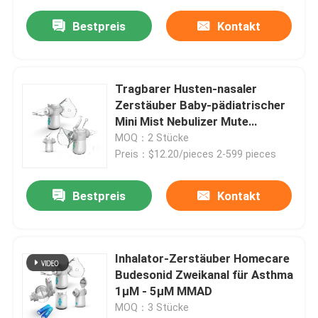
Bestpreis
Kontakt
Tragbarer Husten-nasaler
Zerstäuber Baby-pädiatrischer
Mini Mist Nebulizer Mute
Inhalators
MOQ：2 Stücke
Preis：$12.20/pieces 2-599 pieces
Bestpreis
Kontakt
Inhalator-Zerstäuber Homecare
Budesonid Zweikanal für Asthma
1μM - 5μM MMAD
MOQ：3 Stücke